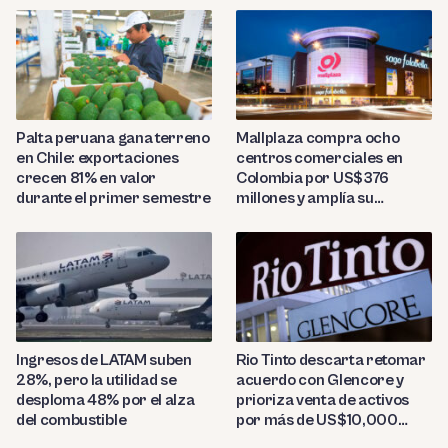
Palta peruana gana terreno
Mallplaza compra ocho
en Chile: exportaciones
centros comerciales en
crecen 81% en valor
Colombia por US$376
durante el primer semestre
millones y amplía su
presencia regional
Ingresos de LATAM suben
Rio Tinto descarta retomar
28%, pero la utilidad se
acuerdo con Glencore y
desploma 48% por el alza
prioriza venta de activos
del combustible
por más de US$10,000
millones