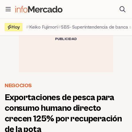
Saltar
al
contenido
Hoy
Keiko Fujimori
SBS- Superintendencia de banca 
PUBLICIDAD
NEGOCIOS
Exportaciones de pesca para
consumo humano directo
crecen 125% por recuperación
de la pota