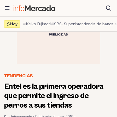
Saltar
al
contenido
Hoy
Keiko Fujimori
SBS- Superintendencia de banca 
PUBLICIDAD
TENDENCIAS
Entel es la primera operadora
que permite el ingreso de
perros a sus tiendas
Por Infomercado
•
Publicado:
4 mayo, 2019
•