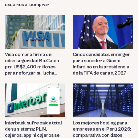
usuarios al comprar
Visa compra firma de
Cinco candidatos emergen
ciberseguridad BioCatch
para suceder a Gianni
por US$2,400 millones
Infantino en la presidencia
para reforzar su lucha
de la FIFA de cara a 2027
contra el fraude
Interbank sufre caída total
Los mejores hosting para
de su sistema: PLIN,
empresas en el Perú 2026:
cajeros, app ni cajeros se
comparativa con datos