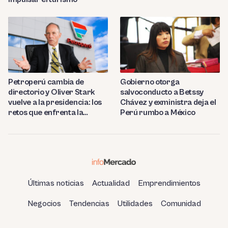
Petroperú cambia de
Gobierno otorga
directorio y Oliver Stark
salvoconducto a Betssy
vuelve a la presidencia: los
Chávez y exministra deja el
retos que enfrenta la
Perú rumbo a México
estatal
Últimas noticias
Actualidad
Emprendimientos
Negocios
Tendencias
Utilidades
Comunidad