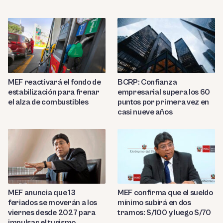
MEF reactivará el fondo de
BCRP: Confianza
estabilización para frenar
empresarial supera los 60
el alza de combustibles
puntos por primera vez en
casi nueve años
MEF anuncia que 13
MEF confirma que el sueldo
feriados se moverán a los
mínimo subirá en dos
viernes desde 2027 para
tramos: S/100 y luego S/70
impulsar el turismo