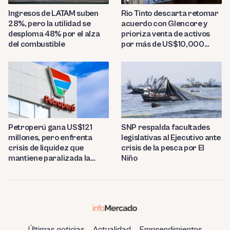
Ingresos de LATAM suben
Rio Tinto descarta retomar
28%, pero la utilidad se
acuerdo con Glencore y
desploma 48% por el alza
prioriza venta de activos
del combustible
por más de US$10,000
millones
Petroperú gana US$121
SNP respalda facultades
millones, pero enfrenta
legislativas al Ejecutivo ante
crisis de liquidez que
crisis de la pesca por El
mantiene paralizada la
Niño
refinería de Talara
Últimas noticias
Actualidad
Emprendimientos