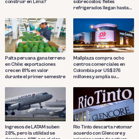
construir en Lima?
sobrecostos: fletes
refrigerados llegan hasta
US$7,000 por contenedor
Palta peruana gana terreno
Mallplaza compra ocho
en Chile: exportaciones
centros comerciales en
crecen 81% en valor
Colombia por US$376
durante el primer semestre
millones y amplía su
presencia regional
Ingresos de LATAM suben
Rio Tinto descarta retomar
28%, pero la utilidad se
acuerdo con Glencore y