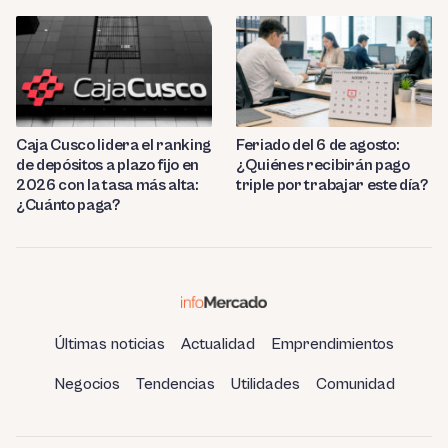
Caja Cusco lidera el ranking
Feriado del 6 de agosto:
de depósitos a plazo fijo en
¿Quiénes recibirán pago
2026 con la tasa más alta:
triple por trabajar este día?
¿Cuánto paga?
Últimas noticias
Actualidad
Emprendimientos
Negocios
Tendencias
Utilidades
Comunidad