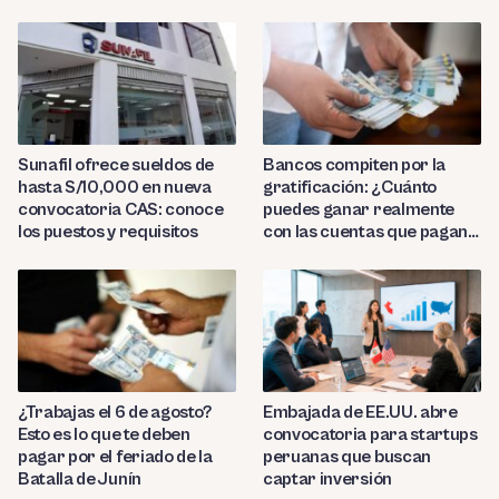
Sunafil ofrece sueldos de
Bancos compiten por la
hasta S/10,000 en nueva
gratificación: ¿Cuánto
convocatoria CAS: conoce
puedes ganar realmente
los puestos y requisitos
con las cuentas que pagan
hasta 9.7%?
¿Trabajas el 6 de agosto?
Embajada de EE.UU. abre
Esto es lo que te deben
convocatoria para startups
pagar por el feriado de la
peruanas que buscan
Batalla de Junín
captar inversión