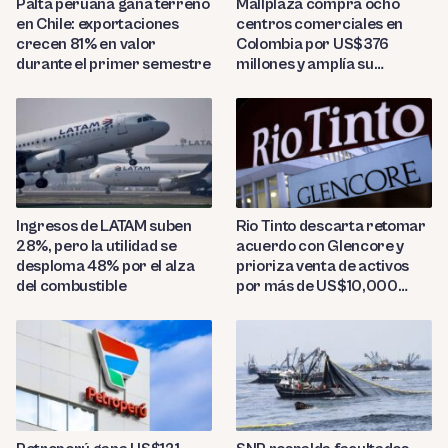
Palta peruana gana terreno
Mallplaza compra ocho
en Chile: exportaciones
centros comerciales en
crecen 81% en valor
Colombia por US$376
durante el primer semestre
millones y amplía su
presencia regional
Ingresos de LATAM suben
Rio Tinto descarta retomar
28%, pero la utilidad se
acuerdo con Glencore y
desploma 48% por el alza
prioriza venta de activos
del combustible
por más de US$10,000
millones