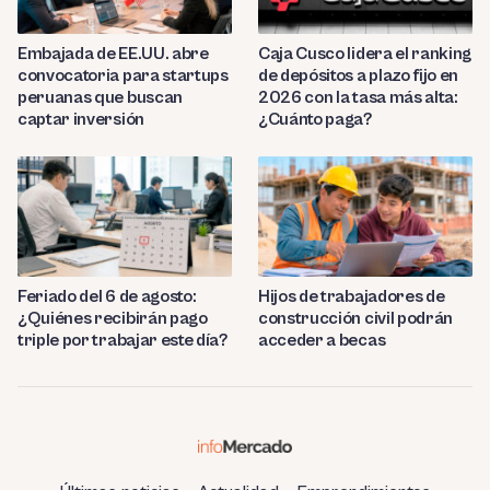
Embajada de EE.UU. abre
Caja Cusco lidera el ranking
convocatoria para startups
de depósitos a plazo fijo en
peruanas que buscan
2026 con la tasa más alta:
captar inversión
¿Cuánto paga?
Feriado del 6 de agosto:
Hijos de trabajadores de
¿Quiénes recibirán pago
construcción civil podrán
triple por trabajar este día?
acceder a becas