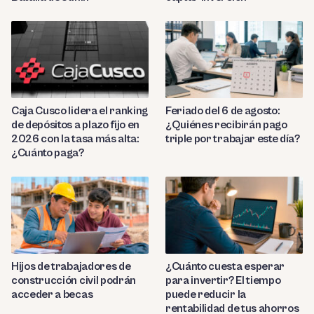
Caja Cusco lidera el ranking
Feriado del 6 de agosto:
de depósitos a plazo fijo en
¿Quiénes recibirán pago
2026 con la tasa más alta:
triple por trabajar este día?
¿Cuánto paga?
Hijos de trabajadores de
¿Cuánto cuesta esperar
construcción civil podrán
para invertir? El tiempo
acceder a becas
puede reducir la
rentabilidad de tus ahorros