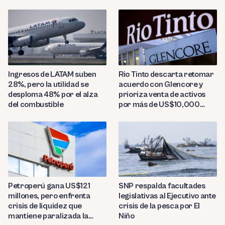
presencia regional
Ingresos de LATAM suben
Rio Tinto descarta retomar
28%, pero la utilidad se
acuerdo con Glencore y
desploma 48% por el alza
prioriza venta de activos
del combustible
por más de US$10,000
millones
Petroperú gana US$121
SNP respalda facultades
millones, pero enfrenta
legislativas al Ejecutivo ante
crisis de liquidez que
crisis de la pesca por El
mantiene paralizada la
Niño