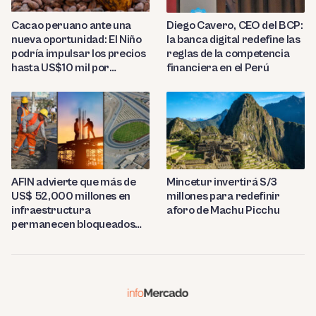
Diego Cavero, CEO del BCP:
Cacao peruano ante una
la banca digital redefine las
nueva oportunidad: El Niño
reglas de la competencia
podría impulsar los precios
financiera en el Perú
hasta US$10 mil por
tonelada
AFIN advierte que más de
Mincetur invertirá S/3
US$ 52,000 millones en
millones para redefinir
infraestructura
aforo de Machu Picchu
permanecen bloqueados
por trabas burocráticas en
el Perú