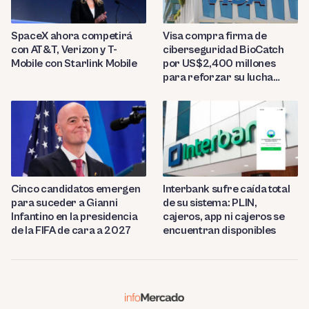
SpaceX ahora competirá
Visa compra firma de
con AT&T, Verizon y T-
ciberseguridad BioCatch
Mobile con Starlink Mobile
por US$2,400 millones
para reforzar su lucha
contra el fraude
Cinco candidatos emergen
Interbank sufre caída total
para suceder a Gianni
de su sistema: PLIN,
Infantino en la presidencia
cajeros, app ni cajeros se
de la FIFA de cara a 2027
encuentran disponibles