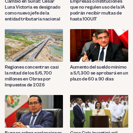
Cambio en Sunat: César
Empresas o instituciones
Luna Victoria es designado
que no regulen uso de la IA
como nuevo jefe de la
podrán recibir multas de
entidad tributaria nacional
hasta 100UIT
Regiones concentran casi
Aumento del sueldo mínimo
la mitad de los S/6,700
a S/1,300 se aprobará en un
millones en Obras por
plazo de 60 a 90 días
Impuestos de 2026