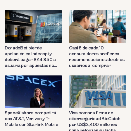
DoradoBet pierde
Casi 8 de cada 10
apelación en Indecopi y
consumidores prefieren
deberá pagar S/14,850 a
recomendaciones de otros
usuaria por apuestas no
usuarios al comprar
reconocidas
SpaceX ahora competirá
Visa compra firma de
con AT&T, Verizon y T-
ciberseguridad BioCatch
Mobile con Starlink Mobile
por US$2,400 millones
para reforzar su lucha