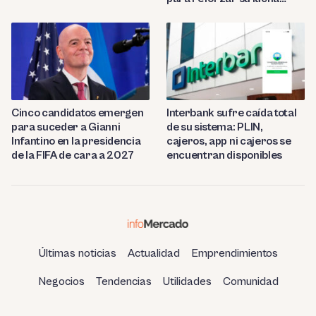
contra el fraude
Cinco candidatos emergen
Interbank sufre caída total
para suceder a Gianni
de su sistema: PLIN,
Infantino en la presidencia
cajeros, app ni cajeros se
de la FIFA de cara a 2027
encuentran disponibles
Últimas noticias
Actualidad
Emprendimientos
Negocios
Tendencias
Utilidades
Comunidad