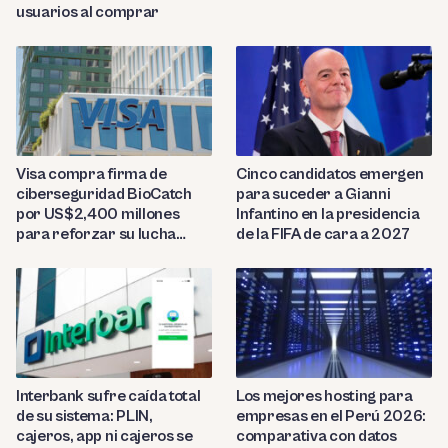
usuarios al comprar
Visa compra firma de
Cinco candidatos emergen
ciberseguridad BioCatch
para suceder a Gianni
por US$2,400 millones
Infantino en la presidencia
para reforzar su lucha
de la FIFA de cara a 2027
contra el fraude
Interbank sufre caída total
Los mejores hosting para
de su sistema: PLIN,
empresas en el Perú 2026:
cajeros, app ni cajeros se
comparativa con datos