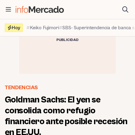
Saltar
al
contenido
Hoy
Keiko Fujimori
SBS- Superintendencia de banca 
PUBLICIDAD
TENDENCIAS
Goldman Sachs: El yen se
consolida como refugio
financiero ante posible recesión
en EE.UU.