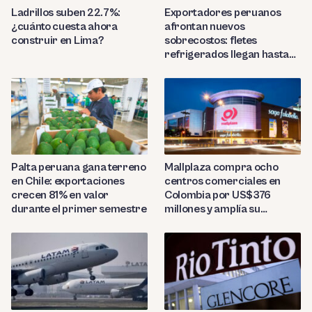
Ladrillos suben 22.7%:
Exportadores peruanos
¿cuánto cuesta ahora
afrontan nuevos
construir en Lima?
sobrecostos: fletes
refrigerados llegan hasta
US$7,000 por contenedor
Palta peruana gana terreno
Mallplaza compra ocho
en Chile: exportaciones
centros comerciales en
crecen 81% en valor
Colombia por US$376
durante el primer semestre
millones y amplía su
presencia regional