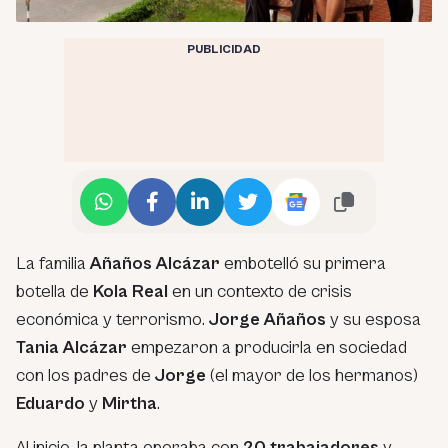
PUBLICIDAD
La familia
Añaños Alcázar
embotelló su primera
botella de
Kola Real
en un contexto de crisis
económica y terrorismo.
Jorge Añaños
y su esposa
Tania Alcázar
empezaron a producirla en sociedad
con los padres de
Jorge
(el mayor de los hermanos)
Eduardo
y
Mirtha
.
Al inicio, la planta operaba con
20 trabajadores
y