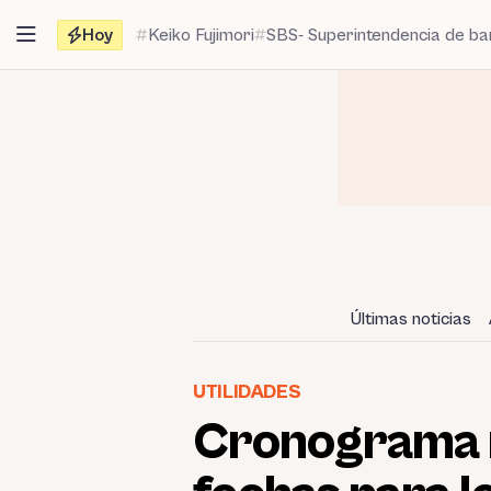
Saltar
Hoy
Keiko Fujimori
SBS- Superintendencia de b
al
contenido
Últimas noticias
UTILIDADES
Cronograma r