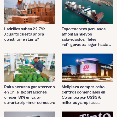
Ladrillos suben 22.7%:
Exportadores peruanos
¿cuánto cuesta ahora
afrontan nuevos
construir en Lima?
sobrecostos: fletes
refrigerados llegan hasta
US$7,000 por contenedor
Palta peruana gana terreno
Mallplaza compra ocho
en Chile: exportaciones
centros comerciales en
crecen 81% en valor
Colombia por US$376
durante el primer semestre
millones y amplía su
presencia regional