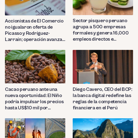
Sector pisquero peruano
Accionistas de El Comercio
agrupa a 500 empresas
no igualaron oferta de
formales y genera 16,000
Picasso y Rodríguez-
empleos directos e
Larraín; operación avanza
indirectos
hacia Indecopi
Diego Cavero, CEO del BCP:
Cacao peruano ante una
la banca digital redefine las
nueva oportunidad: El Niño
reglas de la competencia
podría impulsar los precios
financiera en el Perú
hasta US$10 mil por
tonelada