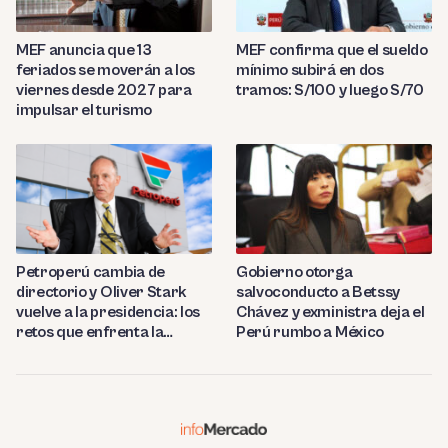
MEF anuncia que 13
MEF confirma que el sueldo
feriados se moverán a los
mínimo subirá en dos
viernes desde 2027 para
tramos: S/100 y luego S/70
impulsar el turismo
Petroperú cambia de
Gobierno otorga
directorio y Oliver Stark
salvoconducto a Betssy
vuelve a la presidencia: los
Chávez y exministra deja el
retos que enfrenta la
Perú rumbo a México
estatal