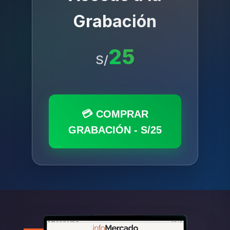
Grabación
25
S/
💳 COMPRAR
GRABACIÓN - S/25